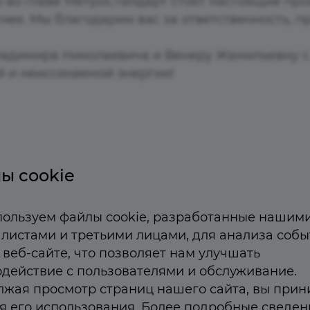
о во главе МетроСтандарт стоят настоящие пр
нее. Мы благодарим вас за ответственность, п
адимира Николаевича и Венеру Жамильевну с
й и неиссякаемой энергии!
ы cookie
ользуем файлы cookie, разработанные нашим
листами и третьими лицами, для анализа собы
веб-сайте, что позволяет нам улучшать
действие с пользователями и обслуживание.
жая просмотр страниц нашего сайта, вы прин
я его использования. Более подробные сведен